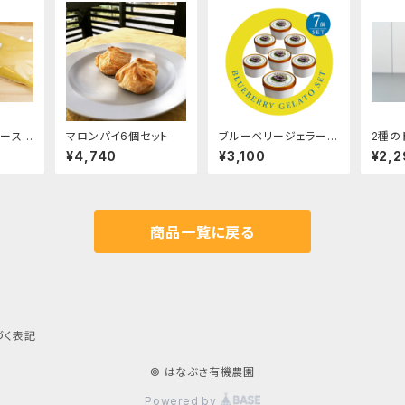
ースト
マロンパイ6個セット
ブルーベリージェラート
2種の
0g
［7個セット］
ねぎ、
¥4,740
¥3,100
¥2,2
各90m
商品一覧に戻る
づく表記
© はなぶさ有機農園
Powered by